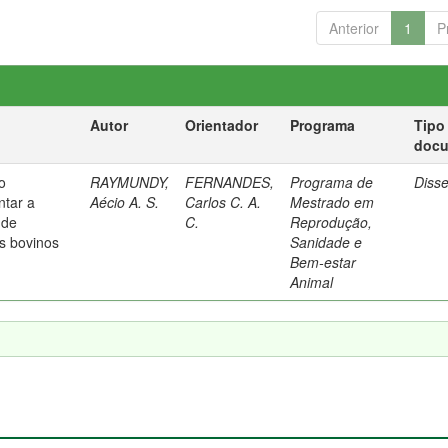
Anterior
1
P
Autor
Orientador
Programa
Tipo
doc
o
RAYMUNDY,
FERNANDES,
Programa de
Diss
ntar a
Aécio A. S.
Carlos C. A.
Mestrado em
 de
C.
Reprodução,
s bovinos
Sanidade e
Bem-estar
Animal