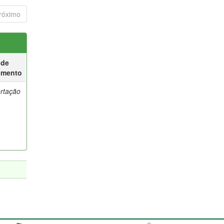
róximo
 de
umento
ertação