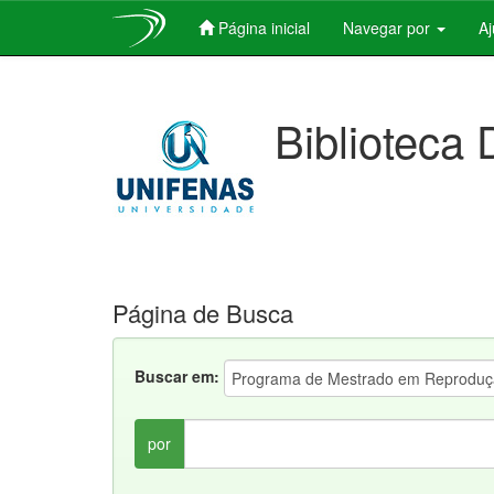
Página inicial
Navegar por
A
Skip
navigation
Biblioteca 
Página de Busca
Buscar em:
por