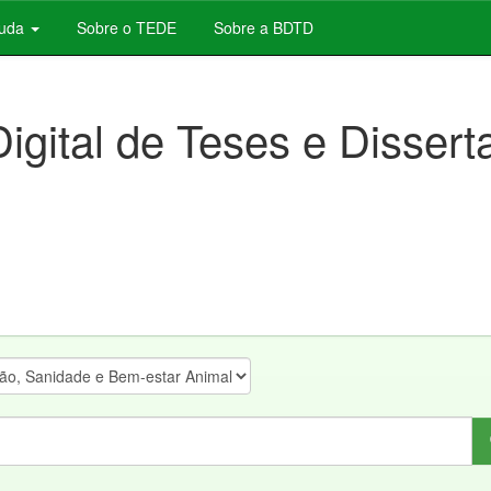
juda
Sobre o TEDE
Sobre a BDTD
Digital de Teses e Disser