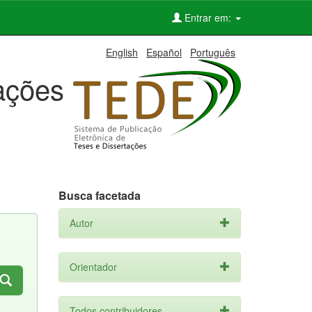
Entrar em:
English
Español
Português
tações
Busca facetada
Autor
Orientador
Todos contribuidores