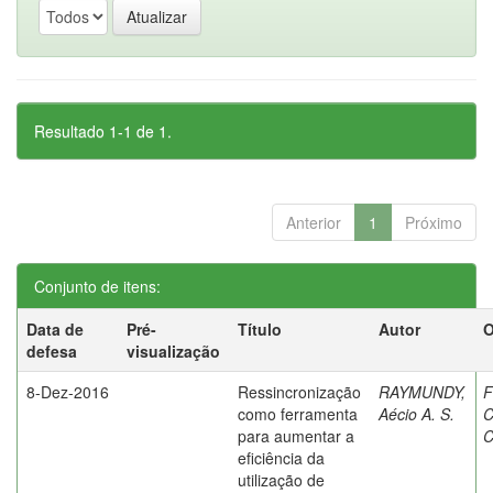
Resultado 1-1 de 1.
Anterior
1
Próximo
Conjunto de itens:
Data de
Pré-
Título
Autor
O
defesa
visualização
8-Dez-2016
Ressincronização
RAYMUNDY,
F
como ferramenta
Aécio A. S.
C
para aumentar a
C
eficiência da
utilização de