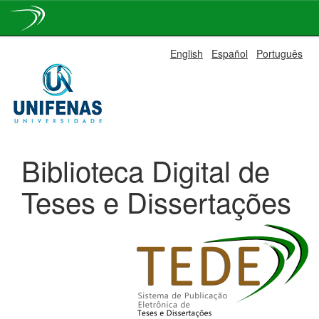
Skip
English
Español
Português
navigation
Biblioteca Digital de
Teses e Dissertações