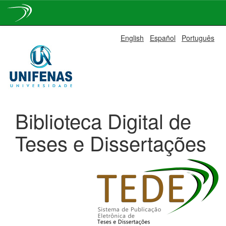
Skip
English
Español
Português
navigation
Biblioteca Digital de
Teses e Dissertações