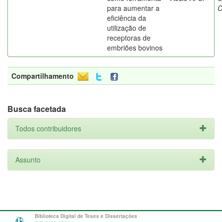
para aumentar a
C
eficiência da
utilização de
receptoras de
embriões bovinos
Compartilhamento
Busca facetada
Todos contribuidores
Assunto
Biblioteca Digital de Teses e Dissertações