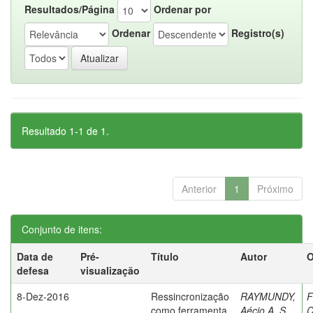
Resultados/Página
Ordenar por
Ordenar
Registro(s)
Resultado 1-1 de 1.
Anterior
1
Próximo
Conjunto de itens:
Data de
Pré-
Título
Autor
O
defesa
visualização
8-Dez-2016
Ressincronização
RAYMUNDY,
F
como ferramenta
Aécio A. S.
C