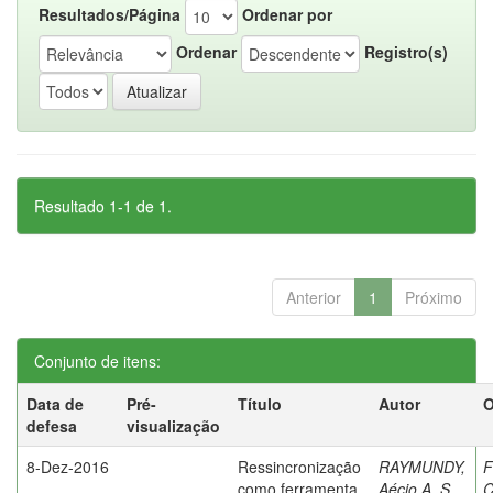
Resultados/Página
Ordenar por
Ordenar
Registro(s)
Resultado 1-1 de 1.
Anterior
1
Próximo
Conjunto de itens:
Data de
Pré-
Título
Autor
O
defesa
visualização
8-Dez-2016
Ressincronização
RAYMUNDY,
F
como ferramenta
Aécio A. S.
C