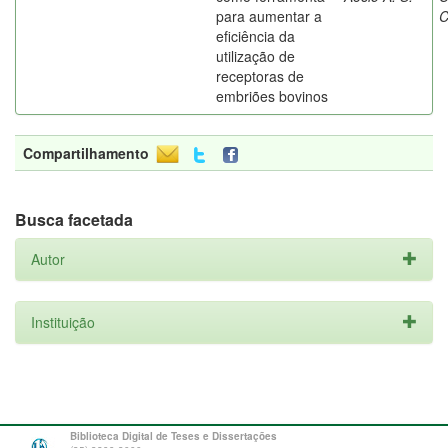
para aumentar a
C
eficiência da
utilização de
receptoras de
embriões bovinos
Compartilhamento
Busca facetada
Autor
Instituição
Biblioteca Digital de Teses e Dissertações