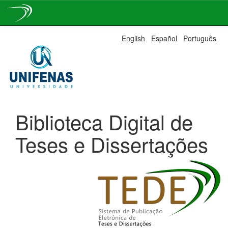
Skip
English
Español
Português
navigation
Biblioteca Digital de
Teses e Dissertações