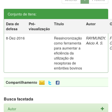
Conjunto de itens:
Data de
Pré-
Título
Autor
O
defesa
visualização
8-Dez-2016
Ressincronização
RAYMUNDY,
F
como ferramenta
Aécio A. S.
C
para aumentar a
C
eficiência da
utilização de
receptoras de
embriões bovinos
Compartilhamento
Busca facetada
Autor