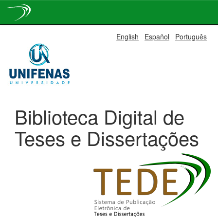
Skip
English
Español
Português
navigation
Biblioteca Digital de
Teses e Dissertações