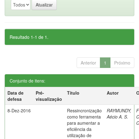
Resultado 1-1 de 1.
Anterior
1
Próximo
Conjunto de itens:
Data de
Pré-
Título
Autor
O
defesa
visualização
8-Dez-2016
Ressincronização
RAYMUNDY,
F
como ferramenta
Aécio A. S.
C
para aumentar a
C
eficiência da
utilização de