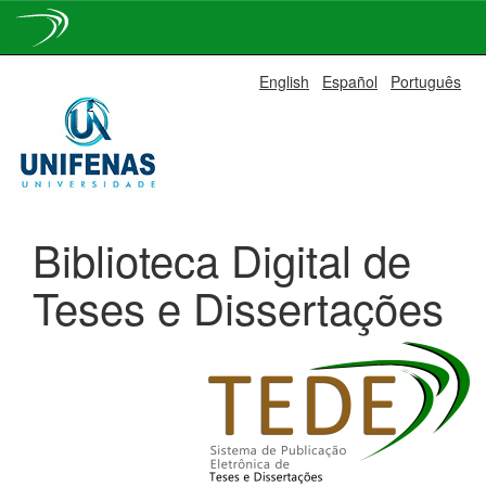
Skip
English
Español
Português
navigation
Biblioteca Digital de
Teses e Dissertações