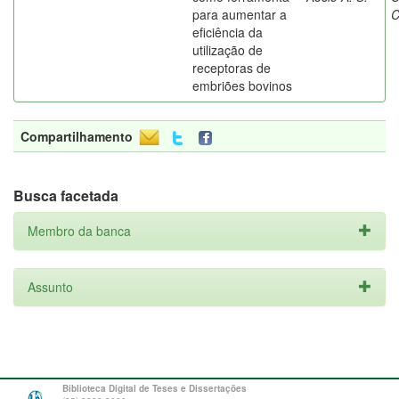
para aumentar a
C
eficiência da
utilização de
receptoras de
embriões bovinos
Compartilhamento
Busca facetada
Membro da banca
Assunto
Biblioteca Digital de Teses e Dissertações