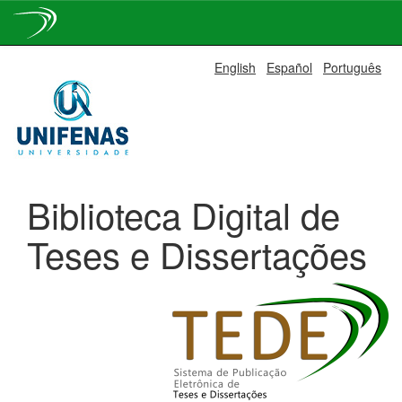
Skip
English
Español
Português
navigation
Biblioteca Digital de
Teses e Dissertações