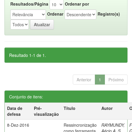
Resultados/Página
Ordenar por
Ordenar
Registro(s)
Resultado 1-1 de 1.
Anterior
1
Próximo
Conjunto de itens:
Data de
Pré-
Título
Autor
O
defesa
visualização
8-Dez-2016
Ressincronização
RAYMUNDY,
F
como ferramenta
Aécio A. S.
C