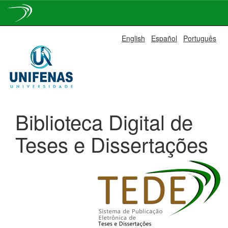
Skip
English
Español
Português
navigation
Biblioteca Digital de
Teses e Dissertações