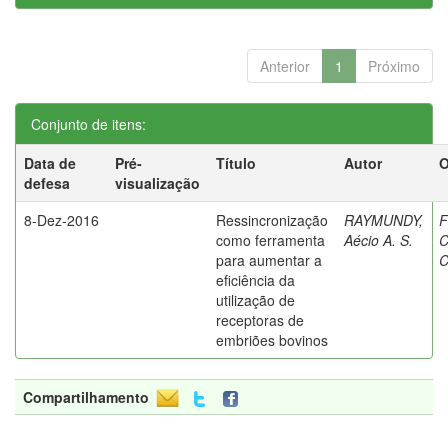
Anterior
1
Próximo
Conjunto de itens:
Data de
Pré-
Título
Autor
O
defesa
visualização
8-Dez-2016
Ressincronização
RAYMUNDY,
F
como ferramenta
Aécio A. S.
C
para aumentar a
C
eficiência da
utilização de
receptoras de
embriões bovinos
Compartilhamento