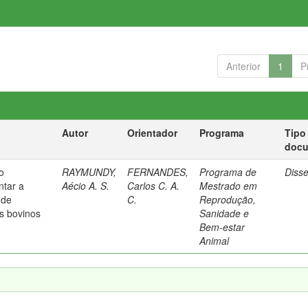
Anterior
1
P
Autor
Orientador
Programa
Tipo
doc
o
RAYMUNDY,
FERNANDES,
Programa de
Diss
ntar a
Aécio A. S.
Carlos C. A.
Mestrado em
 de
C.
Reprodução,
s bovinos
Sanidade e
Bem-estar
Animal