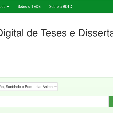
juda
Sobre o TEDE
Sobre a BDTD
Digital de Teses e Disser