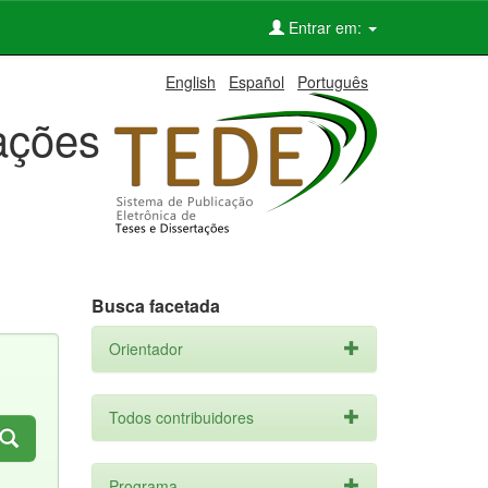
Entrar em:
English
Español
Português
tações
Busca facetada
Orientador
Todos contribuidores
Programa