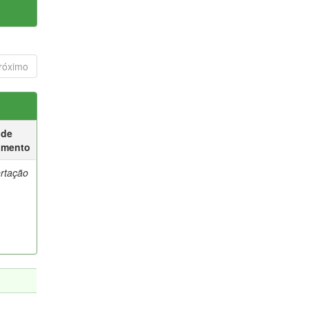
róximo
 de
umento
ertação