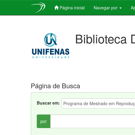
Página inicial
Navegar por
A
Skip
navigation
Biblioteca 
Página de Busca
Buscar em:
por