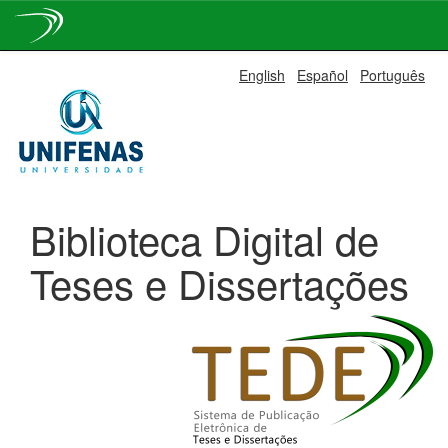
Skip
English
Español
Português
navigation
Biblioteca Digital de
Teses e Dissertações