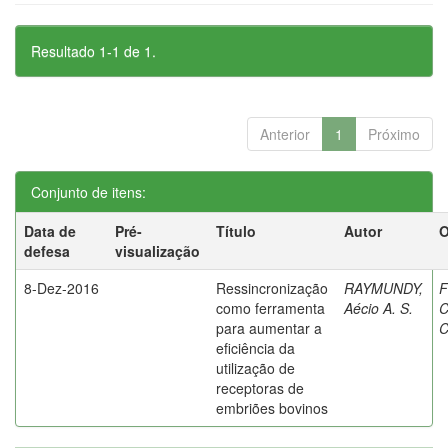
Resultado 1-1 de 1.
Anterior
1
Próximo
Conjunto de itens:
Data de
Pré-
Título
Autor
O
defesa
visualização
8-Dez-2016
Ressincronização
RAYMUNDY,
F
como ferramenta
Aécio A. S.
C
para aumentar a
C
eficiência da
utilização de
receptoras de
embriões bovinos