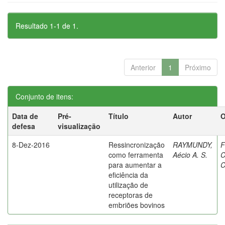
Resultado 1-1 de 1.
Anterior
1
Próximo
Conjunto de itens:
Data de
Pré-
Título
Autor
O
defesa
visualização
8-Dez-2016
Ressincronização
RAYMUNDY,
F
como ferramenta
Aécio A. S.
C
para aumentar a
C
eficiência da
utilização de
receptoras de
embriões bovinos