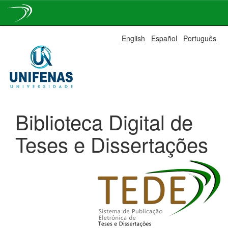
Skip
English
Español
Português
navigation
Biblioteca Digital de
Teses e Dissertações