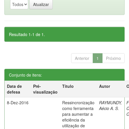
Resultado 1-1 de 1.
Anterior
1
Próximo
Conjunto de itens:
Data de
Pré-
Título
Autor
O
defesa
visualização
8-Dez-2016
Ressincronização
RAYMUNDY,
F
como ferramenta
Aécio A. S.
C
para aumentar a
C
eficiência da
utilização de