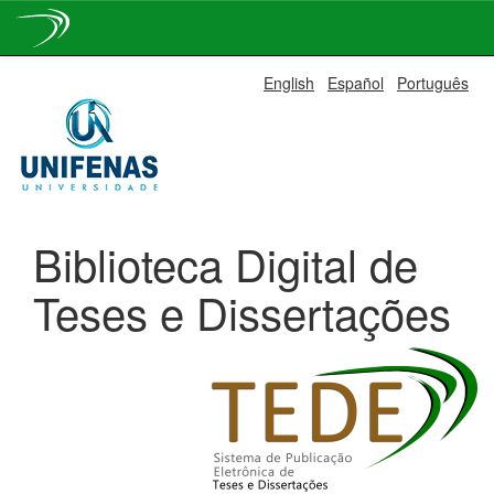
Skip
English
Español
Português
navigation
Biblioteca Digital de
Teses e Dissertações