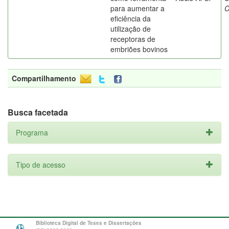
para aumentar a
C
eficiência da
utilização de
receptoras de
embriões bovinos
Compartilhamento
Busca facetada
Programa
Tipo de acesso
Biblioteca Digital de Teses e Dissertações