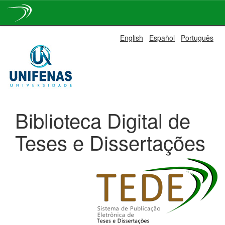
Skip
English
Español
Português
navigation
Biblioteca Digital de
Teses e Dissertações