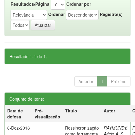
Resultados/Página
Ordenar por
Ordenar
Registro(s)
Resultado 1-1 de 1.
Anterior
1
Próximo
Conjunto de itens:
Data de
Pré-
Título
Autor
O
defesa
visualização
8-Dez-2016
Ressincronização
RAYMUNDY,
F
como ferramenta
Aécio A. S.
C