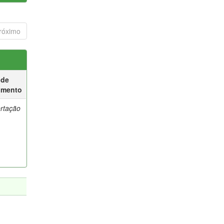
róximo
 de
umento
ertação