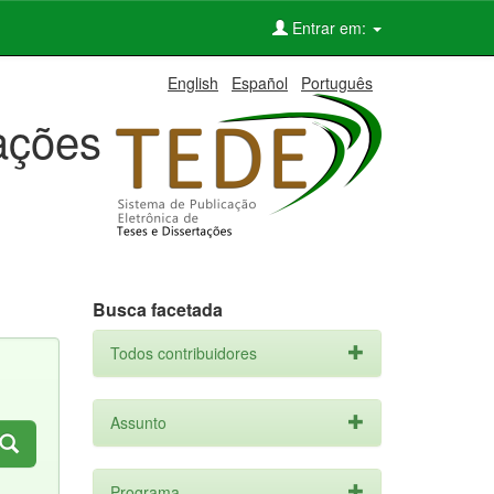
Entrar em:
English
Español
Português
tações
Busca facetada
Todos contribuidores
Assunto
Programa