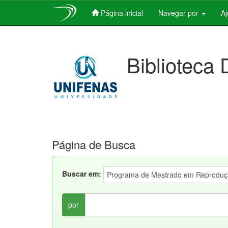
Página inicial
Navegar por
A
Skip
navigation
Biblioteca 
Página de Busca
Buscar em:
por