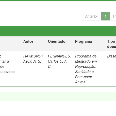
Anterior
1
P
Autor
Orientador
Programa
Tipo
doc
o
RAYMUNDY,
FERNANDES,
Programa de
Diss
ntar a
Aécio A. S.
Carlos C. A.
Mestrado em
 de
C.
Reprodução,
s bovinos
Sanidade e
Bem-estar
Animal