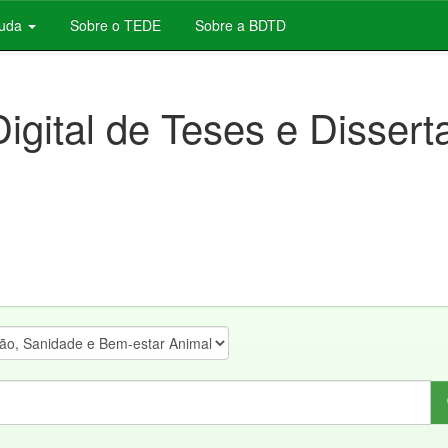
juda
Sobre o TEDE
Sobre a BDTD
Digital de Teses e Disser