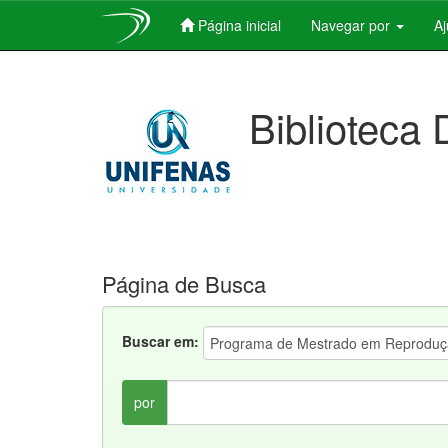
Página inicial
Navegar por
A
Skip
navigation
Biblioteca 
Página de Busca
Buscar em:
por