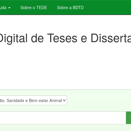
juda
Sobre o TEDE
Sobre a BDTD
Digital de Teses e Disser