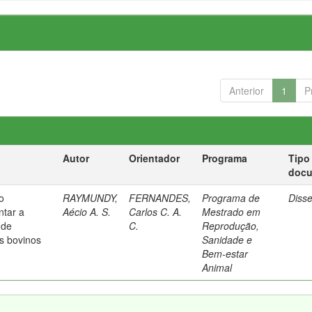
Anterior
1
P
Autor
Orientador
Programa
Tipo
doc
o
RAYMUNDY,
FERNANDES,
Programa de
Diss
ntar a
Aécio A. S.
Carlos C. A.
Mestrado em
 de
C.
Reprodução,
s bovinos
Sanidade e
Bem-estar
Animal