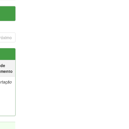
róximo
 de
umento
ertação