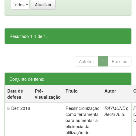
Resultado 1-1 de 1.
Anterior
1
Próximo
Conjunto de itens:
Data de
Pré-
Título
Autor
O
defesa
visualização
8-Dez-2016
Ressincronização
RAYMUNDY,
F
como ferramenta
Aécio A. S.
C
para aumentar a
C
eficiência da
utilização de