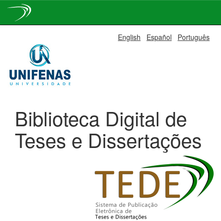
Skip
English
Español
Português
navigation
Biblioteca Digital de
Teses e Dissertações