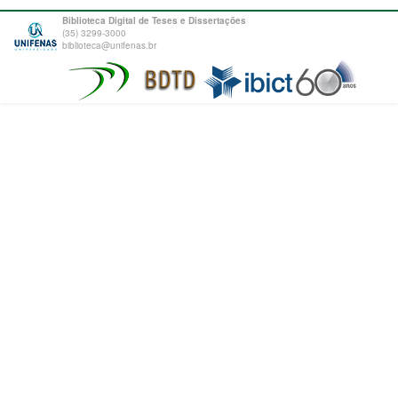
Biblioteca Digital de Teses e Dissertações
(35) 3299-3000
biblioteca@unifenas.br