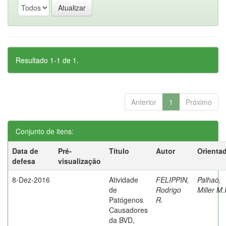
Resultado 1-1 de 1.
Anterior
1
Próximo
Conjunto de itens:
Data de
Pré-
Título
Autor
Orienta
defesa
visualização
8-Dez-2016
Atividade
FELIPPIN,
Palhao,
de
Rodrigo
Miller M.
Patógenos
R.
Causadores
da BVD,