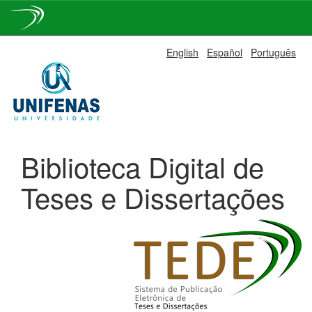
Skip
English
Español
Português
navigation
Biblioteca Digital de
Teses e Dissertações