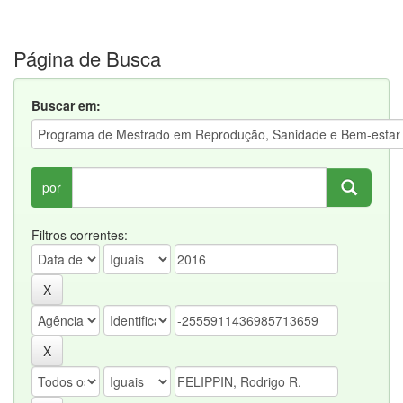
Página de Busca
Buscar em:
por
Filtros correntes: