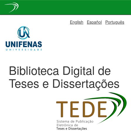
Skip
English
Español
Português
navigation
Biblioteca Digital de
Teses e Dissertações