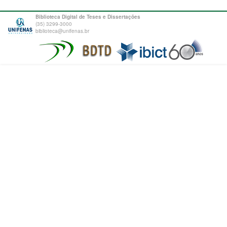
Biblioteca Digital de Teses e Dissertações
(35) 3299-3000
biblioteca@unifenas.br