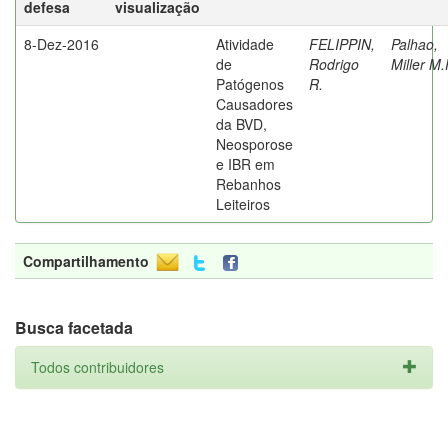
defesa
visualização
8-Dez-2016
Atividade
FELIPPIN,
Palhao,
de
Rodrigo
Miller M.
Patógenos
R.
Causadores
da BVD,
Neosporose
e IBR em
Rebanhos
Leiteiros
Compartilhamento
Busca facetada
Todos contribuidores