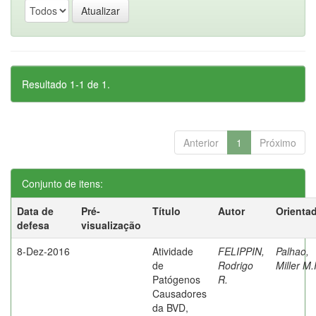
Resultado 1-1 de 1.
Anterior
1
Próximo
Conjunto de itens:
Data de
Pré-
Título
Autor
Orienta
defesa
visualização
8-Dez-2016
Atividade
FELIPPIN,
Palhao,
de
Rodrigo
Miller M.
Patógenos
R.
Causadores
da BVD,