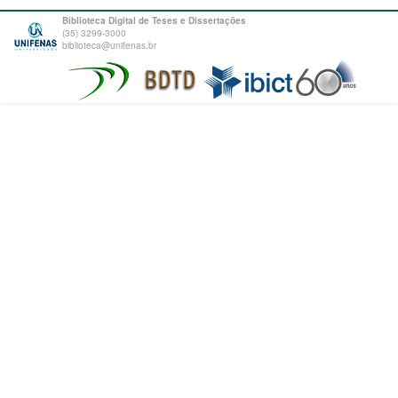
Biblioteca Digital de Teses e Dissertações
(35) 3299-3000
biblioteca@unifenas.br