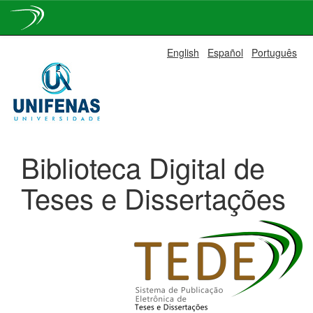
Skip
English
Español
Português
navigation
Biblioteca Digital de
Teses e Dissertações