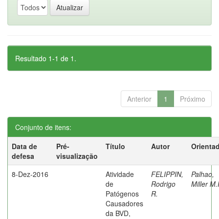
Resultado 1-1 de 1.
Anterior
1
Próximo
Conjunto de itens:
Data de
Pré-
Título
Autor
Orienta
defesa
visualização
8-Dez-2016
Atividade
FELIPPIN,
Palhao,
de
Rodrigo
Miller M.
Patógenos
R.
Causadores
da BVD,