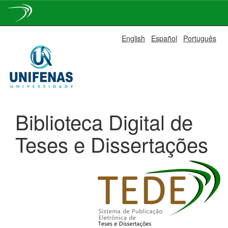
Skip
English
Español
Português
navigation
Biblioteca Digital de
Teses e Dissertações