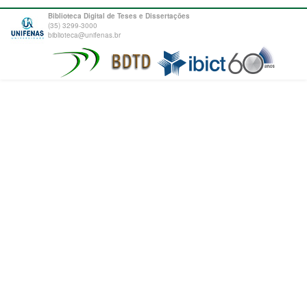
Biblioteca Digital de Teses e Dissertações
(35) 3299-3000
biblioteca@unifenas.br