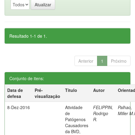
Resultado 1-1 de 1.
Anterior
1
Próximo
Conjunto de itens:
Data de
Pré-
Título
Autor
Orienta
defesa
visualização
8-Dez-2016
Atividade
FELIPPIN,
Palhao,
de
Rodrigo
Miller M.
Patógenos
R.
Causadores
da BVD,