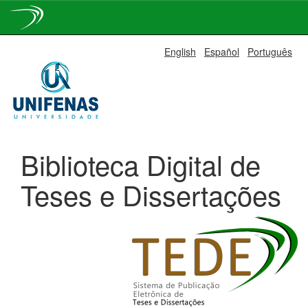
Skip
English
Español
Português
navigation
Biblioteca Digital de
Teses e Dissertações