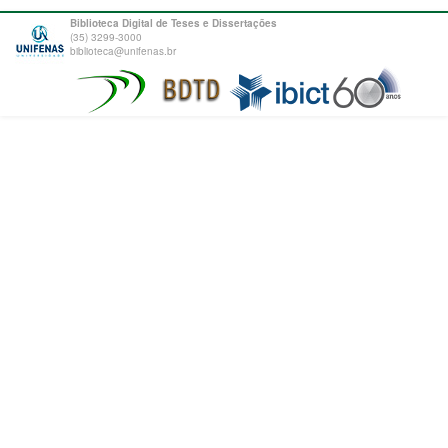
Biblioteca Digital de Teses e Dissertações
(35) 3299-3000
biblioteca@unifenas.br