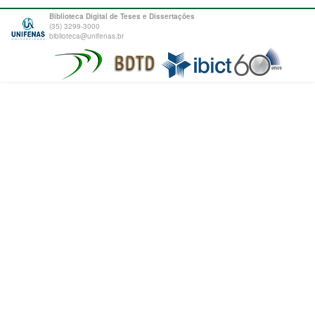
Biblioteca Digital de Teses e Dissertações
(35) 3299-3000
biblioteca@unifenas.br