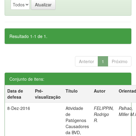
Resultado 1-1 de 1.
Anterior
1
Próximo
Conjunto de itens:
Data de
Pré-
Título
Autor
Orienta
defesa
visualização
8-Dez-2016
Atividade
FELIPPIN,
Palhao,
de
Rodrigo
Miller M.
Patógenos
R.
Causadores
da BVD,