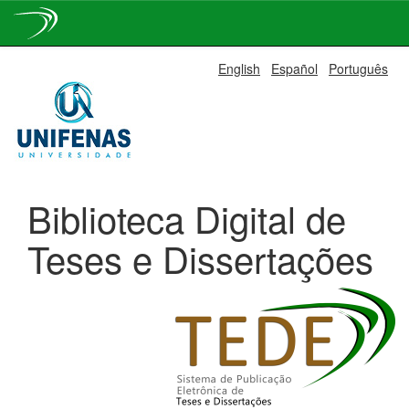
Skip
English
Español
Português
navigation
Biblioteca Digital de
Teses e Dissertações