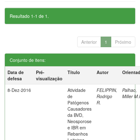
Resultado 1-1 de 1.
Anterior
1
Próximo
Conjunto de itens:
Data de
Pré-
Título
Autor
Orienta
defesa
visualização
8-Dez-2016
Atividade
FELIPPIN,
Palhao,
de
Rodrigo
Miller M.
Patógenos
R.
Causadores
da BVD,
Neosporose
e IBR em
Rebanhos