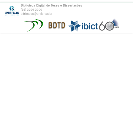
Biblioteca Digital de Teses e Dissertações
(35) 3299-3000
biblioteca@unifenas.br