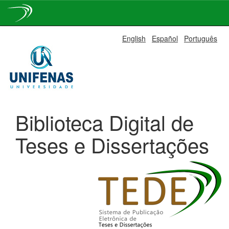
Skip
English
Español
Português
navigation
Biblioteca Digital de
Teses e Dissertações