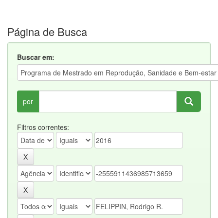
Página de Busca
Buscar em:
por
Filtros correntes: