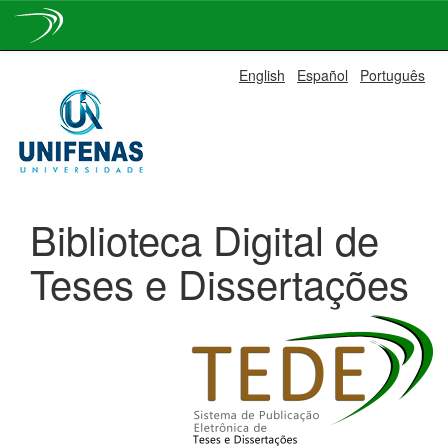
Skip
English
Español
Português
navigation
Biblioteca Digital de
Teses e Dissertações