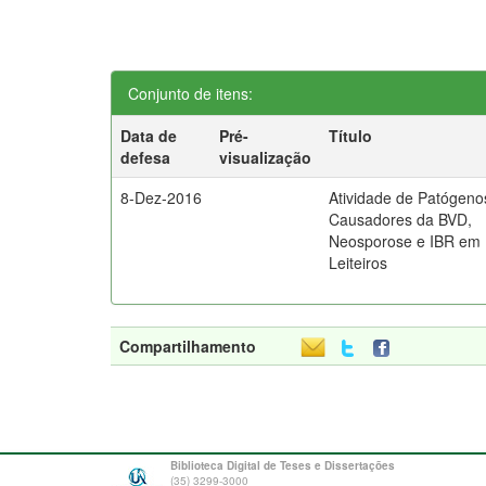
Conjunto de itens:
Data de
Pré-
Título
defesa
visualização
8-Dez-2016
Atividade de Patógeno
Causadores da BVD,
Neosporose e IBR em
Leiteiros
Compartilhamento
Biblioteca Digital de Teses e Dissertações
(35) 3299-3000