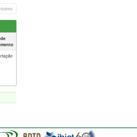
róximo
 de
umento
ertação