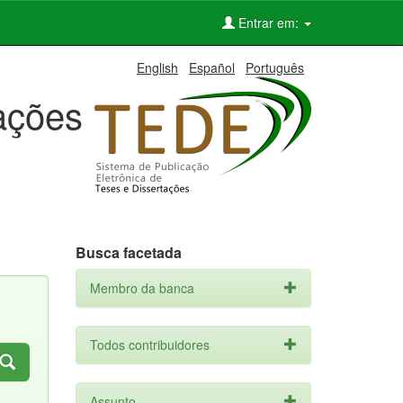
Entrar em:
English
Español
Português
tações
Busca facetada
Membro da banca
Todos contribuidores
Assunto