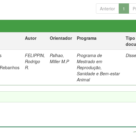
Anterior
1
P
Autor
Orientador
Programa
Tipo
doc
s
FELIPPIN,
Palhao,
Programa de
Diss
Rodrigo
Miller M.P
Mestrado em
 Rebanhos
R.
Reprodução,
Sanidade e Bem-estar
Animal