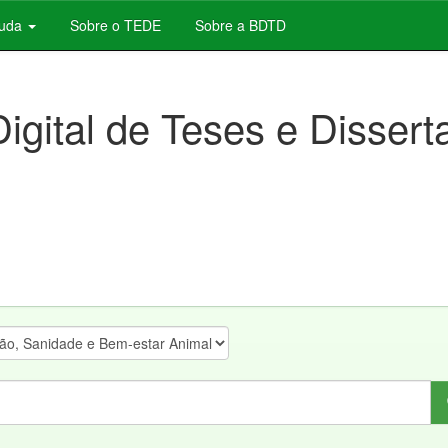
juda
Sobre o TEDE
Sobre a BDTD
Digital de Teses e Disser