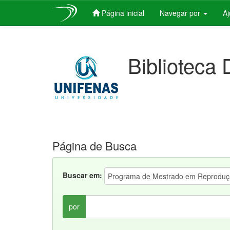
Página inicial
Navegar por
A
Skip
navigation
Biblioteca 
Página de Busca
Buscar em:
por