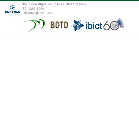
Biblioteca Digital de Teses e Dissertações
(35) 3299-3000
biblioteca@unifenas.br