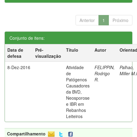
Anterior
1
Próximo
Conjunto de itens:
Data de
Pré-
Título
Autor
Orienta
defesa
visualização
8-Dez-2016
Atividade
FELIPPIN,
Palhao,
de
Rodrigo
Miller M.
Patógenos
R.
Causadores
da BVD,
Neosporose
e IBR em
Rebanhos
Leiteiros
Compartilhamento