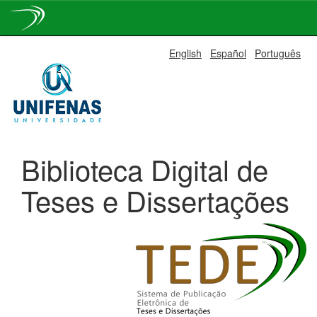
Skip
English
Español
Português
navigation
Biblioteca Digital de
Teses e Dissertações