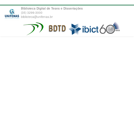
Biblioteca Digital de Teses e Dissertações
(35) 3299-3000
biblioteca@unifenas.br