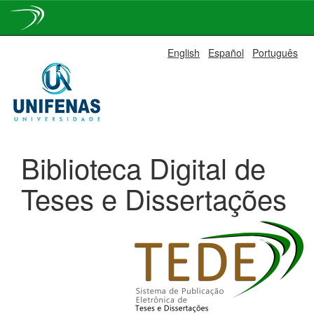
Skip
English
Español
Português
navigation
Biblioteca Digital de
Teses e Dissertações