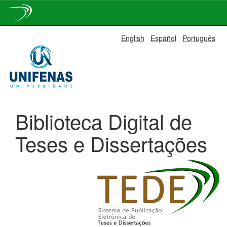
Skip
English
Español
Português
navigation
Biblioteca Digital de
Teses e Dissertações