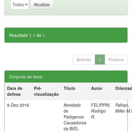
Resultado 1-1 de 1.
Anterior
1
Próximo
Conjunto de itens:
Data de
Pré-
Título
Autor
Orienta
defesa
visualização
8-Dez-2016
Atividade
FELIPPIN,
Palhao,
de
Rodrigo
Miller M.
Patógenos
R.
Causadores
da BVD,