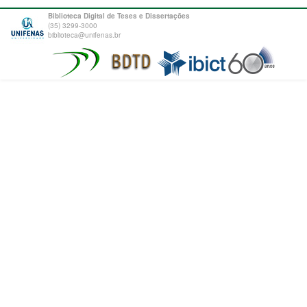
Biblioteca Digital de Teses e Dissertações
(35) 3299-3000
biblioteca@unifenas.br