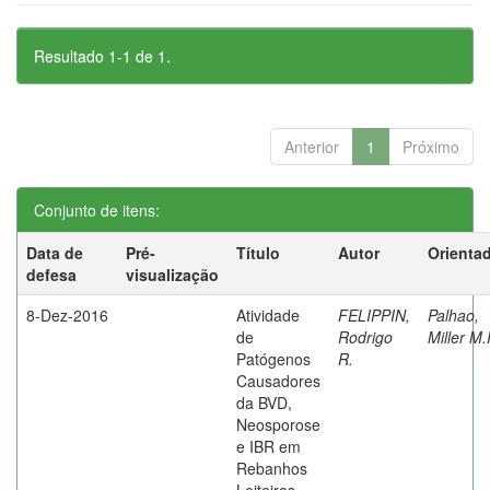
Resultado 1-1 de 1.
Anterior
1
Próximo
Conjunto de itens:
Data de
Pré-
Título
Autor
Orienta
defesa
visualização
8-Dez-2016
Atividade
FELIPPIN,
Palhao,
de
Rodrigo
Miller M.
Patógenos
R.
Causadores
da BVD,
Neosporose
e IBR em
Rebanhos