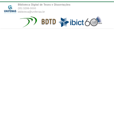
Biblioteca Digital de Teses e Dissertações
(35) 3299-3000
biblioteca@unifenas.br