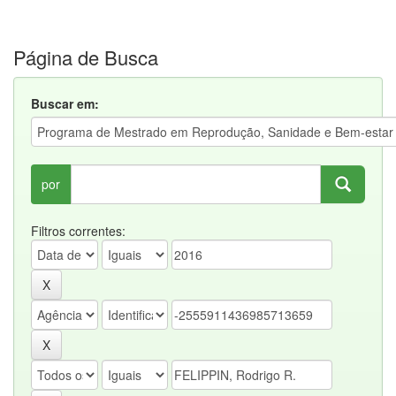
Página de Busca
Buscar em:
por
Filtros correntes: