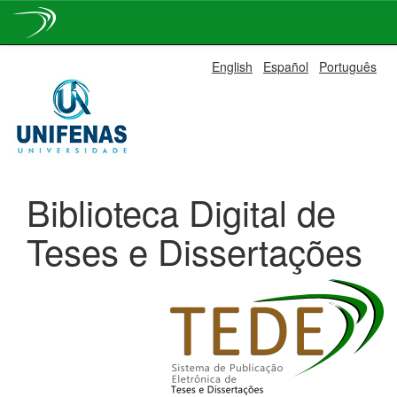
Skip
English
Español
Português
navigation
Biblioteca Digital de
Teses e Dissertações