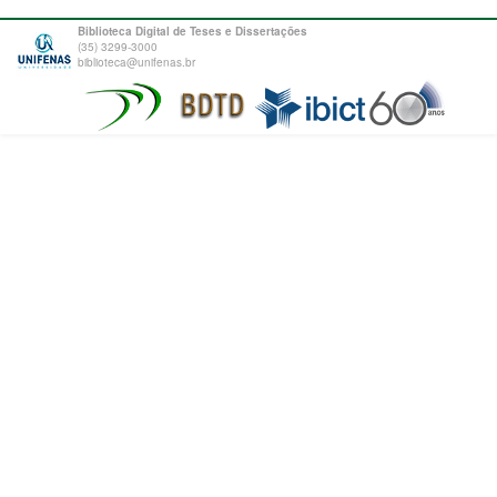
Biblioteca Digital de Teses e Dissertações
(35) 3299-3000
biblioteca@unifenas.br