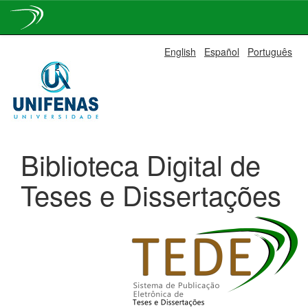
Skip
English
Español
Português
navigation
Biblioteca Digital de
Teses e Dissertações