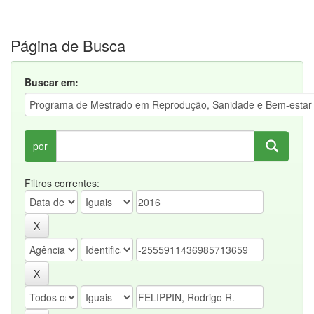
Página de Busca
Buscar em:
por
Filtros correntes: