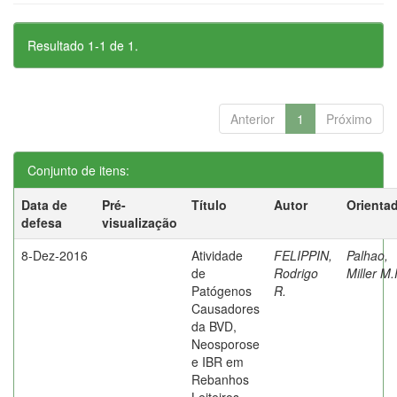
Resultado 1-1 de 1.
Anterior
1
Próximo
Conjunto de itens:
Data de
Pré-
Título
Autor
Orienta
defesa
visualização
8-Dez-2016
Atividade
FELIPPIN,
Palhao,
de
Rodrigo
Miller M.
Patógenos
R.
Causadores
da BVD,
Neosporose
e IBR em
Rebanhos