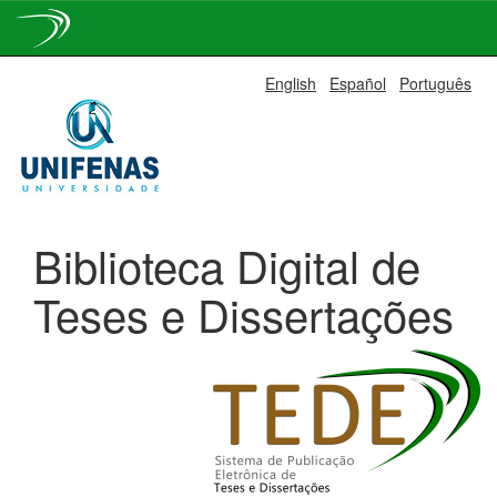
Skip
English
Español
Português
navigation
Biblioteca Digital de
Teses e Dissertações