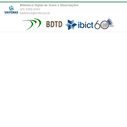
Biblioteca Digital de Teses e Dissertações
(35) 3299-3000
biblioteca@unifenas.br