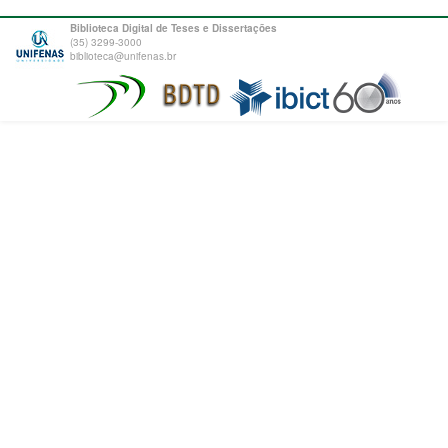
Biblioteca Digital de Teses e Dissertações
(35) 3299-3000
biblioteca@unifenas.br