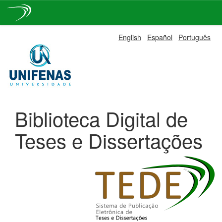
Skip
English
Español
Português
navigation
Biblioteca Digital de
Teses e Dissertações