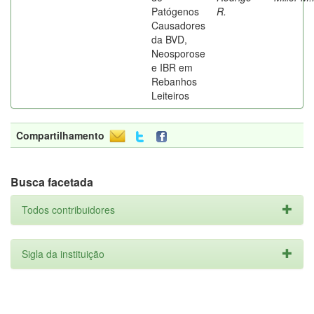
Patógenos
R.
Causadores
da BVD,
Neosporose
e IBR em
Rebanhos
Leiteiros
Compartilhamento
Busca facetada
Todos contribuidores
Sigla da instituição