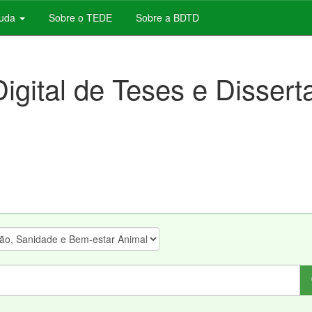
juda
Sobre o TEDE
Sobre a BDTD
Digital de Teses e Disser