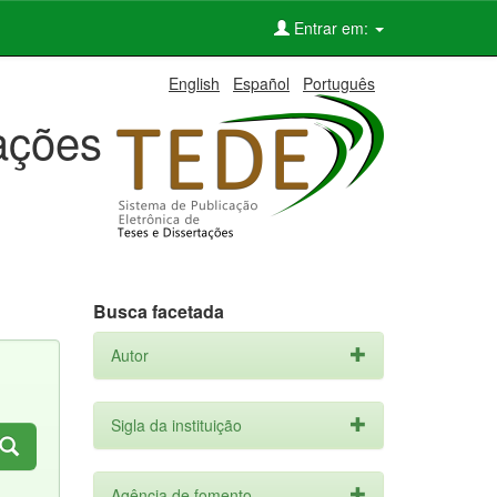
Entrar em:
English
Español
Português
tações
Busca facetada
Autor
Sigla da instituição
Agência de fomento