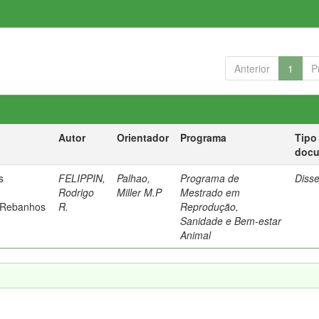
Anterior
1
P
Autor
Orientador
Programa
Tipo
doc
s
FELIPPIN,
Palhao,
Programa de
Diss
Rodrigo
Miller M.P
Mestrado em
 Rebanhos
R.
Reprodução,
Sanidade e Bem-estar
Animal