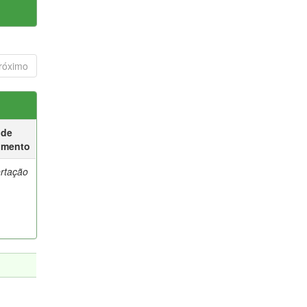
róximo
 de
umento
ertação