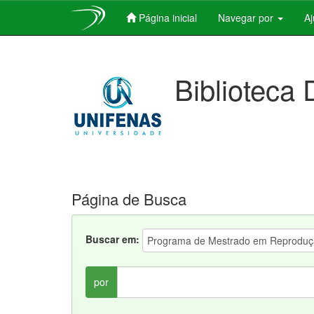
Página inicial
Navegar por
A
Skip
navigation
Biblioteca 
Página de Busca
Buscar em:
por