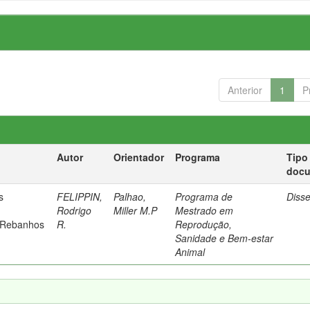
Anterior
1
P
Autor
Orientador
Programa
Tipo
doc
s
FELIPPIN,
Palhao,
Programa de
Diss
Rodrigo
Miller M.P
Mestrado em
 Rebanhos
R.
Reprodução,
Sanidade e Bem-estar
Animal