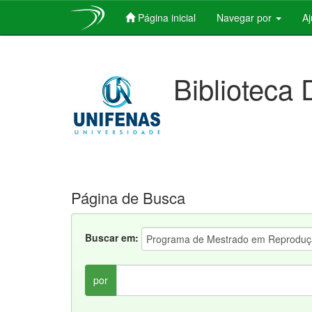
Página inicial
Navegar por
A
Skip
navigation
Biblioteca 
Página de Busca
Buscar em:
por