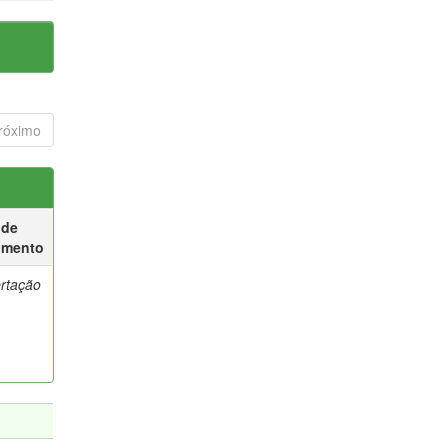
róximo
 de
umento
ertação