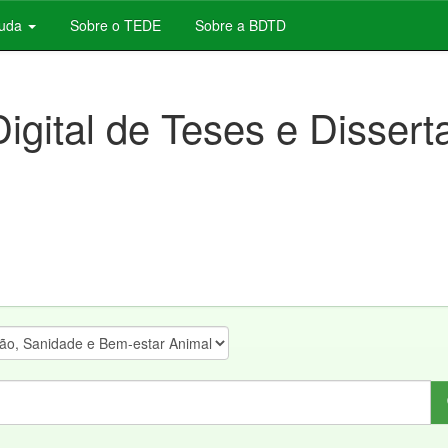
juda
Sobre o TEDE
Sobre a BDTD
Digital de Teses e Disser