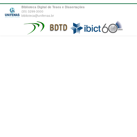
Biblioteca Digital de Teses e Dissertações
(35) 3299-3000
biblioteca@unifenas.br