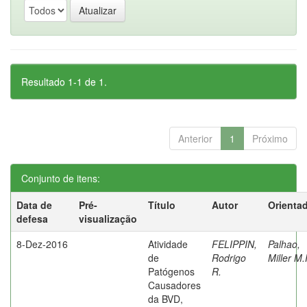
Resultado 1-1 de 1.
Anterior
1
Próximo
Conjunto de itens:
Data de
Pré-
Título
Autor
Orienta
defesa
visualização
8-Dez-2016
Atividade
FELIPPIN,
Palhao,
de
Rodrigo
Miller M.
Patógenos
R.
Causadores
da BVD,