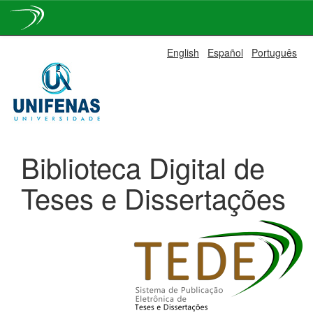
Skip
English
Español
Português
navigation
Biblioteca Digital de
Teses e Dissertações