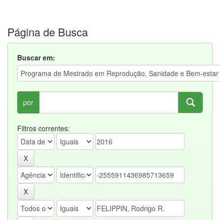
Página de Busca
Buscar em:
por
Filtros correntes: