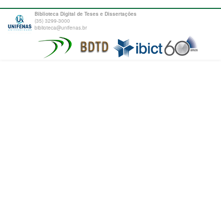
Biblioteca Digital de Teses e Dissertações
(35) 3299-3000
biblioteca@unifenas.br