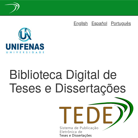
Skip
English
Español
Português
navigation
Biblioteca Digital de
Teses e Dissertações