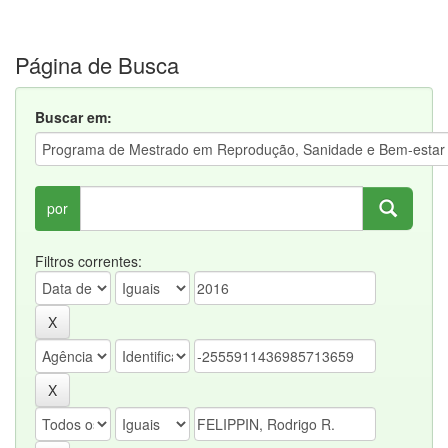
Página de Busca
Buscar em:
por
Filtros correntes: