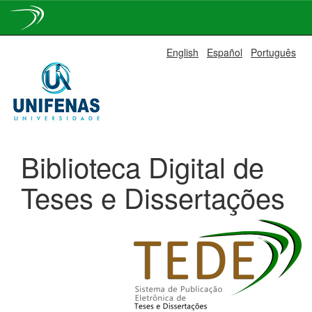
Skip
English
Español
Português
navigation
Biblioteca Digital de
Teses e Dissertações