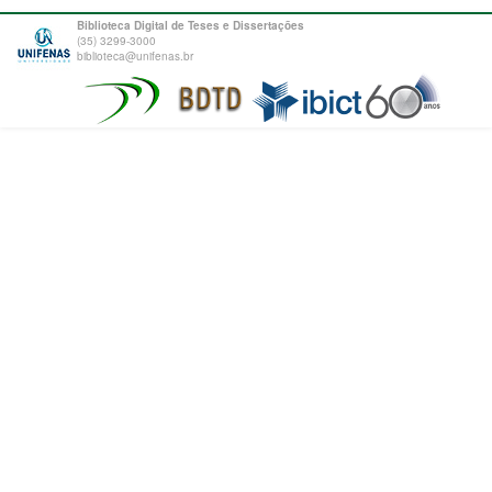
Biblioteca Digital de Teses e Dissertações
(35) 3299-3000
biblioteca@unifenas.br