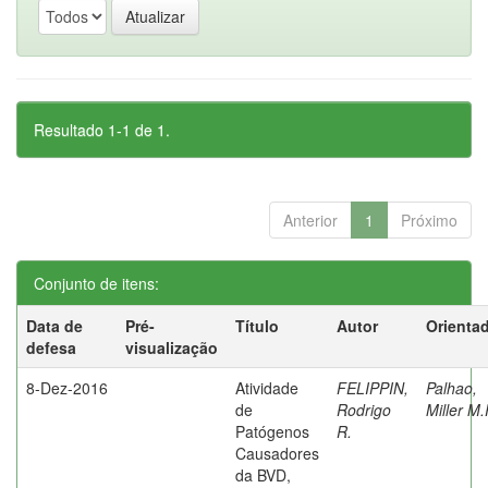
Resultado 1-1 de 1.
Anterior
1
Próximo
Conjunto de itens:
Data de
Pré-
Título
Autor
Orienta
defesa
visualização
8-Dez-2016
Atividade
FELIPPIN,
Palhao,
de
Rodrigo
Miller M.
Patógenos
R.
Causadores
da BVD,