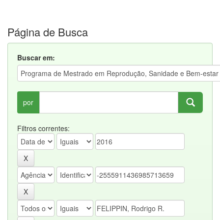
Página de Busca
Buscar em:
por
Filtros correntes: