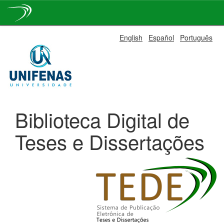
Skip
English
Español
Português
navigation
Biblioteca Digital de
Teses e Dissertações