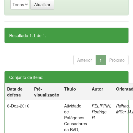
Resultado 1-1 de 1.
Anterior
1
Próximo
Conjunto de itens:
Data de
Pré-
Título
Autor
Orienta
defesa
visualização
8-Dez-2016
Atividade
FELIPPIN,
Palhao,
de
Rodrigo
Miller M.
Patógenos
R.
Causadores
da BVD,