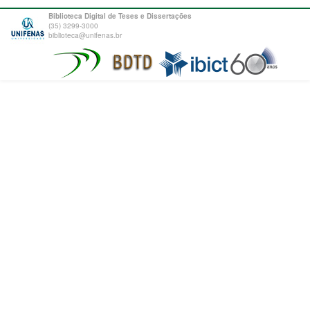
Biblioteca Digital de Teses e Dissertações
(35) 3299-3000
biblioteca@unifenas.br