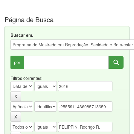
Página de Busca
Buscar em:
por
Filtros correntes: