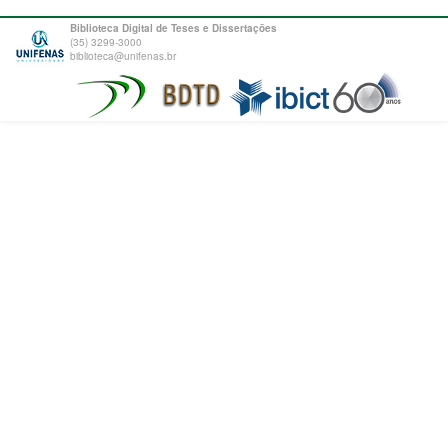
Biblioteca Digital de Teses e Dissertações
(35) 3299-3000
biblioteca@unifenas.br