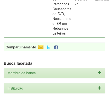
Patógenos
R.
Causadores
da BVD,
Neosporose
e IBR em
Rebanhos
Leiteiros
Compartilhamento
Busca facetada
Membro da banca
Instituição