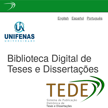
Skip
English
Español
Português
navigation
Biblioteca Digital de
Teses e Dissertações