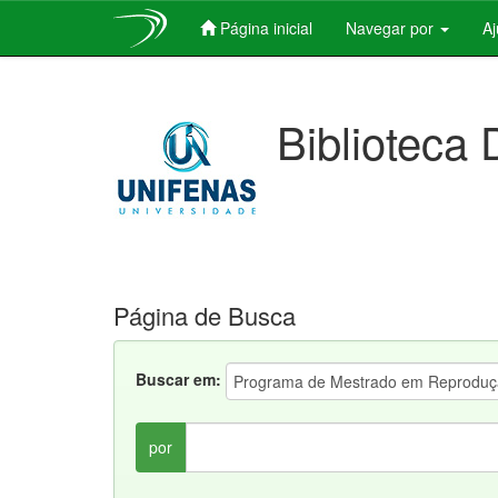
Página inicial
Navegar por
A
Skip
navigation
Biblioteca 
Página de Busca
Buscar em:
por