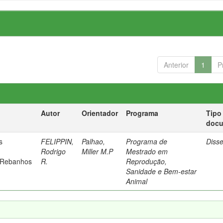
Anterior
1
P
Autor
Orientador
Programa
Tipo
doc
s
FELIPPIN,
Palhao,
Programa de
Diss
Rodrigo
Miller M.P
Mestrado em
 Rebanhos
R.
Reprodução,
Sanidade e Bem-estar
Animal