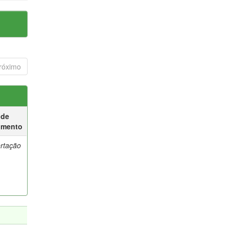
róximo
 de
umento
ertação