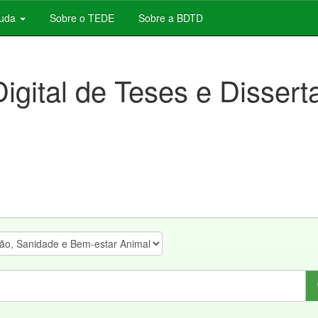
juda
Sobre o TEDE
Sobre a BDTD
Digital de Teses e Disser