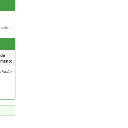
róximo
 de
umento
ertação