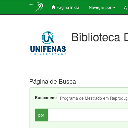
Página inicial
Navegar por
A
Skip
navigation
Biblioteca 
Página de Busca
Buscar em:
por