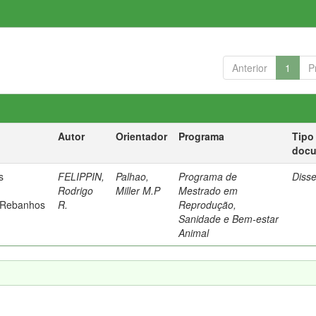
Anterior
1
P
Autor
Orientador
Programa
Tipo
doc
s
FELIPPIN,
Palhao,
Programa de
Diss
Rodrigo
Miller M.P
Mestrado em
 Rebanhos
R.
Reprodução,
Sanidade e Bem-estar
Animal