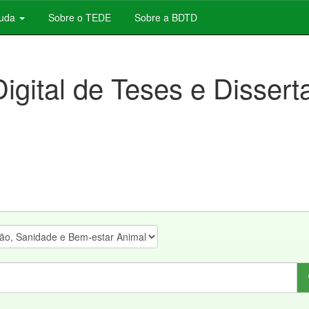
juda
Sobre o TEDE
Sobre a BDTD
Digital de Teses e Disser