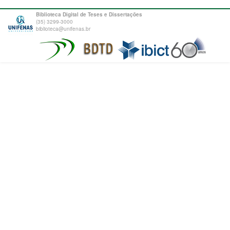
Biblioteca Digital de Teses e Dissertações
(35) 3299-3000
biblioteca@unifenas.br