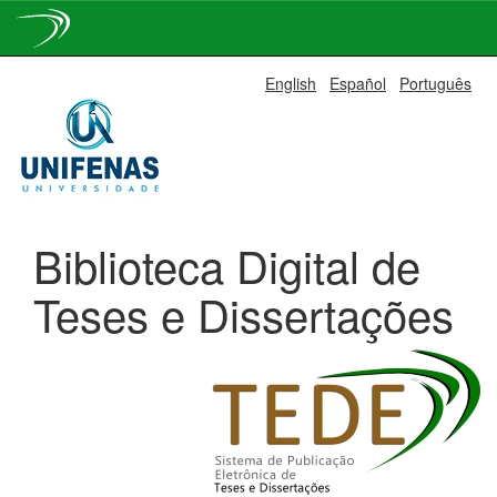
Skip
English
Español
Português
navigation
Biblioteca Digital de
Teses e Dissertações