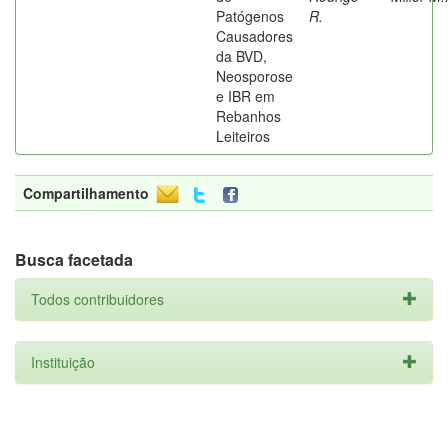
Patógenos
R.
Causadores
da BVD,
Neosporose
e IBR em
Rebanhos
Leiteiros
Compartilhamento
Busca facetada
Todos contribuidores
Instituição