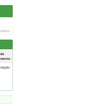
róximo
 de
umento
ertação