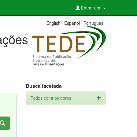
Entrar em:
English
Español
Português
tações
Busca facetada
Todos contribuidores