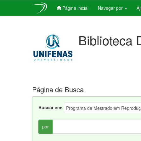
Página inicial
Navegar por
A
Skip
navigation
Biblioteca 
Página de Busca
Buscar em:
por