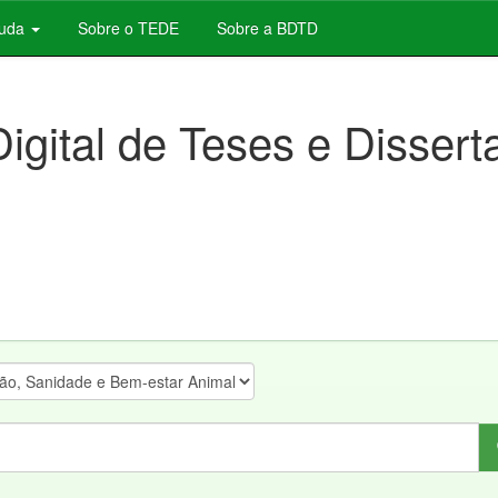
juda
Sobre o TEDE
Sobre a BDTD
Digital de Teses e Disser