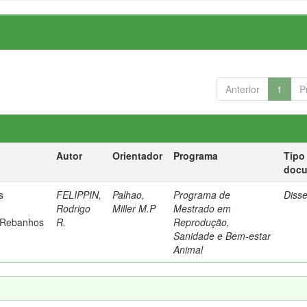
Anterior
1
P
Autor
Orientador
Programa
Tipo
doc
s
FELIPPIN,
Palhao,
Programa de
Diss
Rodrigo
Miller M.P
Mestrado em
 Rebanhos
R.
Reprodução,
Sanidade e Bem-estar
Animal