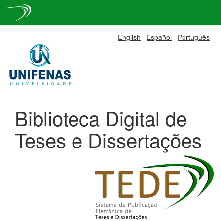
Skip
English
Español
Português
navigation
Biblioteca Digital de
Teses e Dissertações