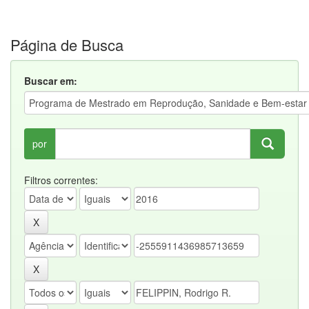
Página de Busca
Buscar em:
por
Filtros correntes: