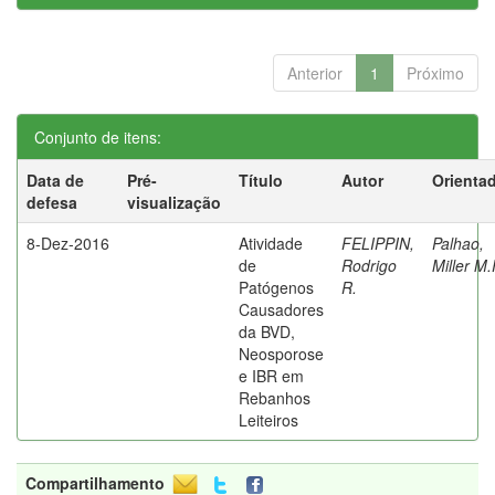
Anterior
1
Próximo
Conjunto de itens:
Data de
Pré-
Título
Autor
Orienta
defesa
visualização
8-Dez-2016
Atividade
FELIPPIN,
Palhao,
de
Rodrigo
Miller M.
Patógenos
R.
Causadores
da BVD,
Neosporose
e IBR em
Rebanhos
Leiteiros
Compartilhamento