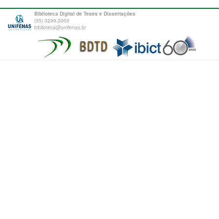
Biblioteca Digital de Teses e Dissertações
(35) 3299-3000
biblioteca@unifenas.br