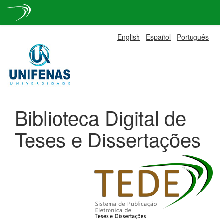
Skip
English
Español
Português
navigation
Biblioteca Digital de
Teses e Dissertações