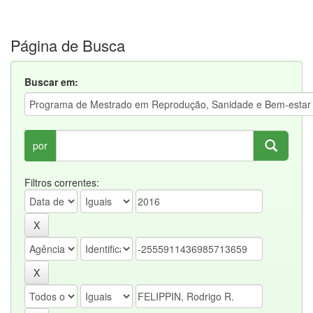
Página de Busca
Buscar em:
por
Filtros correntes: