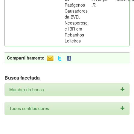
Patógenos
R.
Causadores
da BVD,
Neosporose
e IBR em
Rebanhos
Leiteiros
Compartilhamento
Busca facetada
Membro da banca
Todos contribuidores