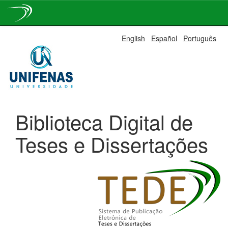
Skip
English
Español
Português
navigation
Biblioteca Digital de
Teses e Dissertações