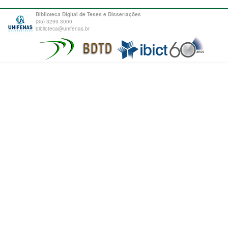
Biblioteca Digital de Teses e Dissertações
(35) 3299-3000
biblioteca@unifenas.br