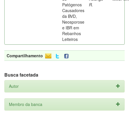
Patógenos
R.
Causadores
da BVD,
Neosporose
e IBR em
Rebanhos
Leiteiros
Compartilhamento
Busca facetada
Autor
Membro da banca