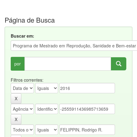
Página de Busca
Buscar em:
por
Filtros correntes: