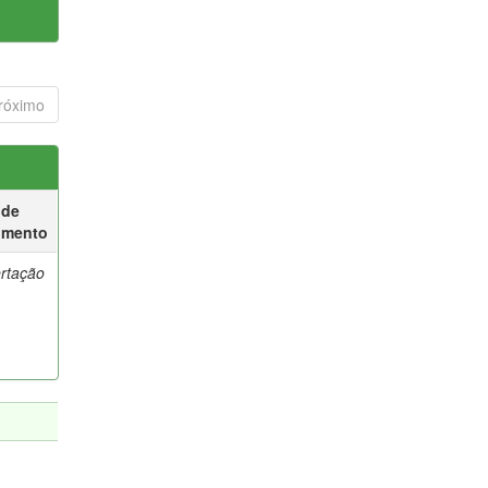
róximo
 de
umento
ertação