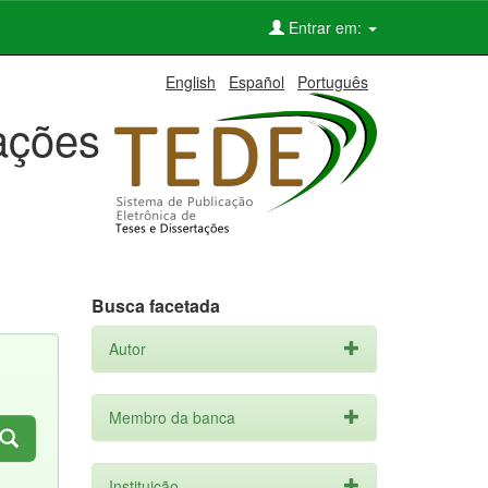
Entrar em:
English
Español
Português
tações
Busca facetada
Autor
Membro da banca
Instituição