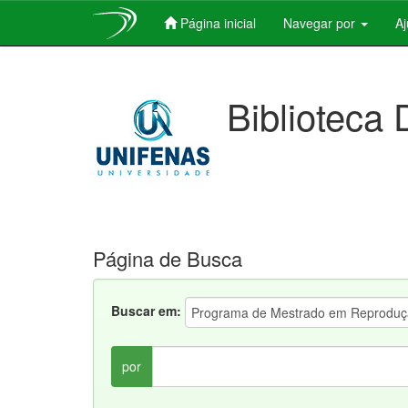
Página inicial
Navegar por
A
Skip
navigation
Biblioteca 
Página de Busca
Buscar em:
por