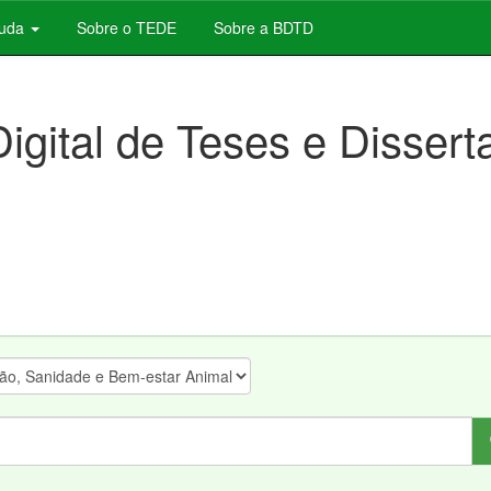
juda
Sobre o TEDE
Sobre a BDTD
Digital de Teses e Disser