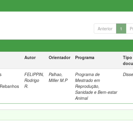
Anterior
1
P
Autor
Orientador
Programa
Tipo
doc
s
FELIPPIN,
Palhao,
Programa de
Diss
Rodrigo
Miller M.P
Mestrado em
 Rebanhos
R.
Reprodução,
Sanidade e Bem-estar
Animal