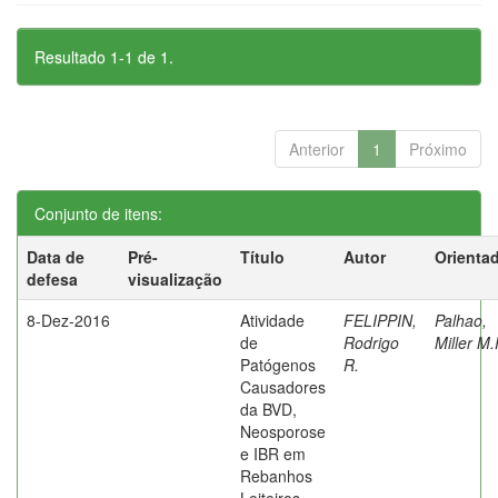
Resultado 1-1 de 1.
Anterior
1
Próximo
Conjunto de itens:
Data de
Pré-
Título
Autor
Orienta
defesa
visualização
8-Dez-2016
Atividade
FELIPPIN,
Palhao,
de
Rodrigo
Miller M.
Patógenos
R.
Causadores
da BVD,
Neosporose
e IBR em
Rebanhos