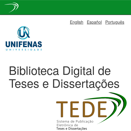
Skip
English
Español
Português
navigation
Biblioteca Digital de
Teses e Dissertações