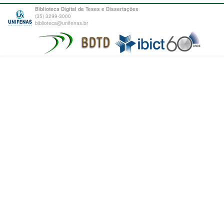
Biblioteca Digital de Teses e Dissertações
(35) 3299-3000
biblioteca@unifenas.br