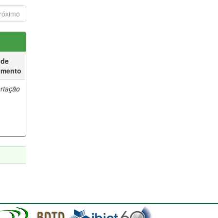
róximo
 de
umento
ertação