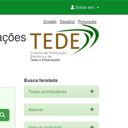
Entrar em:
English
Español
Português
tações
Busca facetada
Todos contribuidores
Assunto
Sigla da instituição