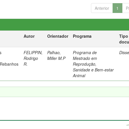
Anterior
1
P
Autor
Orientador
Programa
Tipo
doc
s
FELIPPIN,
Palhao,
Programa de
Diss
Rodrigo
Miller M.P
Mestrado em
 Rebanhos
R.
Reprodução,
Sanidade e Bem-estar
Animal