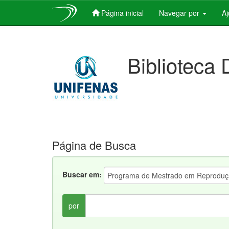
Página inicial
Navegar por
A
Skip
navigation
Biblioteca 
Página de Busca
Buscar em:
por