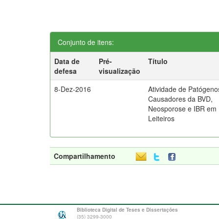
Conjunto de itens:
Data de
Pré-
Título
defesa
visualização
8-Dez-2016
Atividade de Patógeno
Causadores da BVD,
Neosporose e IBR em
Leiteiros
Compartilhamento
Biblioteca Digital de Teses e Dissertações
(35) 3299-3000