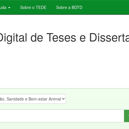
juda
Sobre o TEDE
Sobre a BDTD
Digital de Teses e Disser