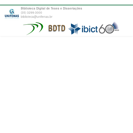
Biblioteca Digital de Teses e Dissertações
(35) 3299-3000
biblioteca@unifenas.br