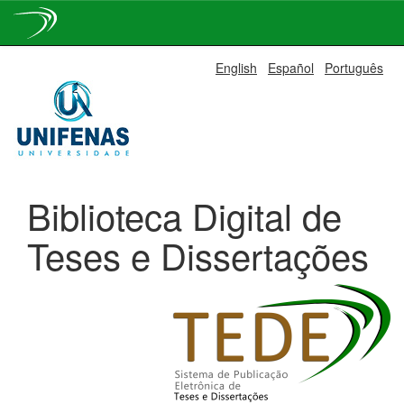
Skip
English
Español
Português
navigation
Biblioteca Digital de
Teses e Dissertações