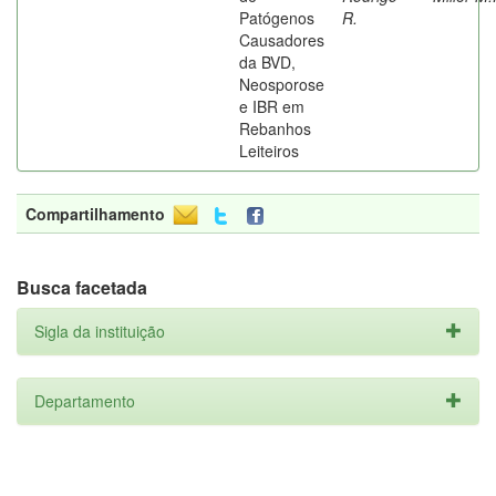
Patógenos
R.
Causadores
da BVD,
Neosporose
e IBR em
Rebanhos
Leiteiros
Compartilhamento
Busca facetada
Sigla da instituição
Departamento